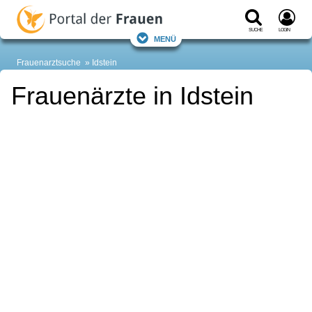
Suche
Login
Menü
Frauenarztsuche
Idstein
Frauenärzte in Idstein