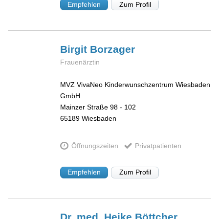
Empfehlen
Zum Profil
Birgit
Borzager
Frauenärztin
MVZ VivaNeo Kinderwunschzentrum Wiesbaden
GmbH
Mainzer Straße 98 - 102
65189
Wiesbaden
Öffnungszeiten
Privatpatienten
Empfehlen
Zum Profil
Dr. med. Heike
Böttcher