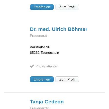
Empfehlen
Zum Profil
Dr. med. Ulrich
Böhmer
Frauenarzt
Aarstraße 96
65232
Taunusstein
Privatpatienten
Empfehlen
Zum Profil
Tanja
Gedeon
Frauenärztin