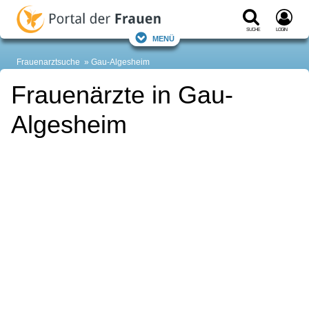
Suche
Login
Menü
Frauenarztsuche
Gau-Algesheim
Frauenärzte in Gau-
Algesheim