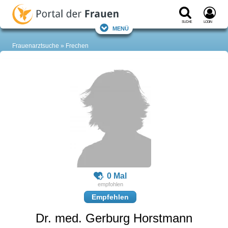
Suche
Login
Menü
Frauenarztsuche
Frechen
0 Mal
Empfehlen
Dr. med. Gerburg Horstmann