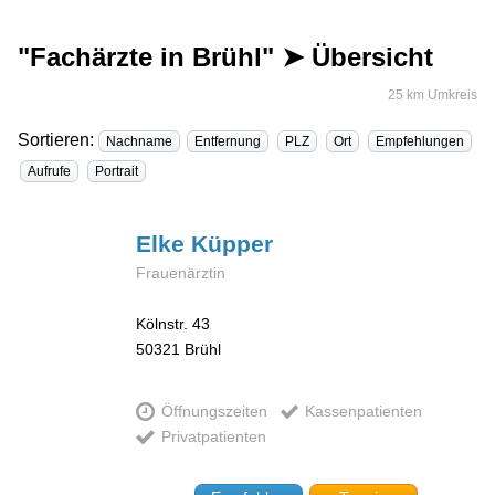
"Fachärzte in Brühl" ➤ Übersicht
25 km Umkreis
Sortieren:
Nachname
Entfernung
PLZ
Ort
Empfehlungen
Aufrufe
Portrait
Elke
Küpper
Frauenärztin
Kölnstr. 43
50321
Brühl
Öffnungszeiten
Kassenpatienten
Privatpatienten