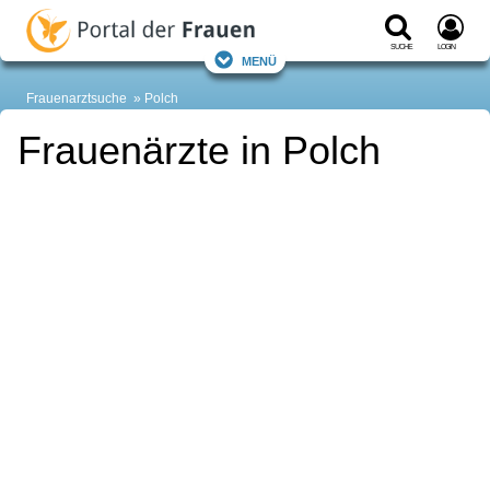
Suche
Login
Menü
Frauenarztsuche
Polch
Frauenärzte in Polch