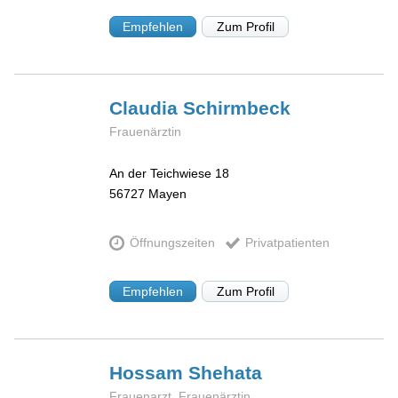
Empfehlen
Zum Profil
Claudia
Schirmbeck
Frauenärztin
An der Teichwiese 18
56727
Mayen
Öffnungszeiten
Privatpatienten
Empfehlen
Zum Profil
Hossam
Shehata
Frauenarzt, Frauenärztin