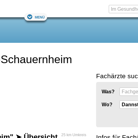
Menü
t-Schauernheim
Fachärzte su
Was?
Wo?
eim" ➤ Übersicht
25 km Umkreis
Infos für Fach