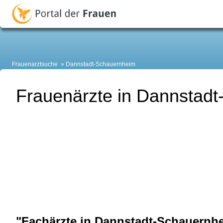
Frauenarztsuche
Dannstadt-Schauernheim
Frauenärzte in Dannstad
"Fachärzte in Dannstadt-Schauernh