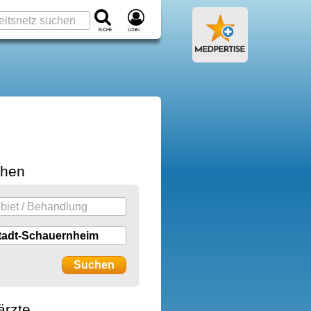
Suche
Login
chen
ärzte