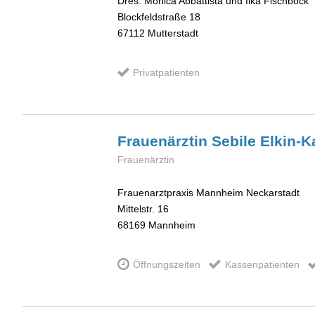
Dres. Monica Abbattista und Ilka Fischböck
Blockfeldstraße 18
67112
Mutterstadt
Privatpatienten
Frauenärztin Sebile
Elkin-K
Frauenärztin
Frauenarztpraxis Mannheim Neckarstadt
Mittelstr. 16
68169
Mannheim
Öffnungszeiten
Kassenpatienten